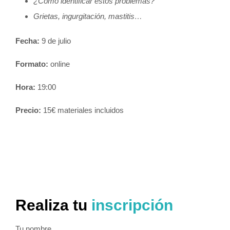
¿Cómo identificar estos problemas?
Grietas, ingurgitación, mastitis…
Fecha:
9 de julio
Formato:
online
Hora:
19:00
Precio:
15€ materiales incluidos
Realiza tu
inscripción
Tu nombre